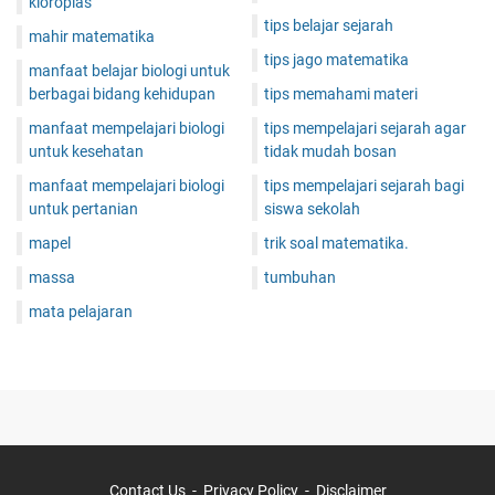
kloroplas
tips belajar sejarah
mahir matematika
tips jago matematika
manfaat belajar biologi untuk
berbagai bidang kehidupan
tips memahami materi
manfaat mempelajari biologi
tips mempelajari sejarah agar
untuk kesehatan
tidak mudah bosan
manfaat mempelajari biologi
tips mempelajari sejarah bagi
untuk pertanian
siswa sekolah
mapel
trik soal matematika.
massa
tumbuhan
mata pelajaran
Contact Us
Privacy Policy
Disclaimer