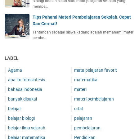
Biologi adalah salah satu mata pelajaran sekolah yang
mempe…
Tips Pahami Materi Pembelajaran Sekolah, Cepat
Dan Cermat!
Tantangan sebagai siswa kadang adalah memahami materi
pembe…
LABEL
Agama
mata pelajaran favorit
apa itu fotosintesis
matematika
bahasa indonesia
materi
banyak disukai
materi pembelajaran
belajar
orbit
belajar biologi
pelajaran
belajar ilmu sejarah
pembelajaran
belajar matematika
Pendidikan